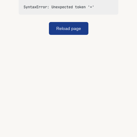
SyntaxError: Unexpected token '='
Reload page