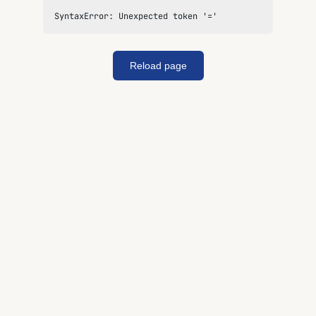
SyntaxError: Unexpected token '='
Reload page